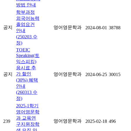
방법 안내
학부과정
외국어능력
졸업요건
공지
영어영문학과
2024-08-01
38788
안내
(250203 수
정)
TOEIC
Speaking(토
익스피킹)
응시료 추
가 할인
공지
영어영문학과
2024-06-25
30015
(30%) 혜택
안내
(260313 수
정)
2025-1학기
영어영문학
과 교육연
영어영문학과
239
2025-02-18
496
구지원장학
생 모집 안