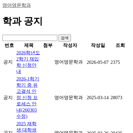
영어영문학과
학과 공지
검색
번호
제목
첨부
작성자
작성일
조회
2026학년도
2학기 재입
공지
영어영문학과
2026-05-07
2375
학 신청안
내
2026-1학기
학기 중 유
고결석 인
공지
정 신청 프
영어영문학과
2025-03-14
28073
로세스 안
내(260303
수정)
2025 재학
생 대학생
공지
영어영문학과