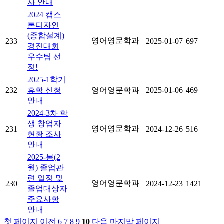
사 안내
2024 캡스
톤디자인
(종합설계)
영어영문학과
233
2025-01-07
697
경진대회
우수팀 선
정!
2025-1학기
232
휴학 신청
영어영문학과
2025-01-06
469
안내
2024-3차 학
생 창업자
영어영문학과
231
2024-12-26
516
현황 조사
안내
2025-봄(2
월) 졸업관
련 일정 및
영어영문학과
230
2024-12-23
1421
졸업대상자
주요사항
안내
첫 페이지
이전
6
7
8
9
10
다음
마지막 페이지