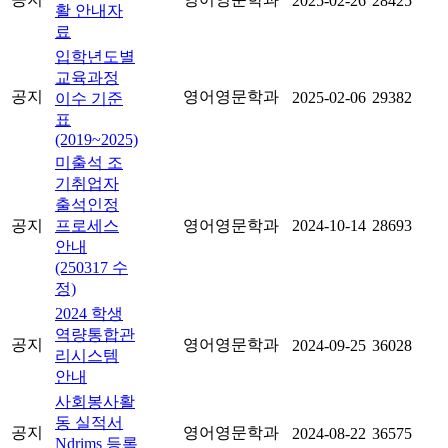
2025-02-26
28425
활 안내자
료
입학년도별
교육과정
공지
영어영문학과
2025-02-06
29382
이수 기준
표
(2019~2025)
미출석 조
기취업자
출석인정
공지
프로세스
영어영문학과
2024-10-14
28693
안내
(250317 수
정)
2024 학생
역량통합관
공지
영어영문학과
2024-09-25
36028
리시스템
안내
사회봉사활
동 실적서
공지
영어영문학과
2024-08-22
36575
Ndrims 등록