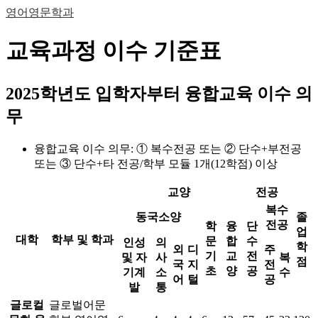
영어영문학과
교육과정 이수 기준표
2025학년도 입학자부터 융합교육 이수 의
무
융합교육 이수 의무: ① 복수전공 또는 ② 단수+부전공
또는 ③ 단수+타 전공/학부 모듈 1개(12학점) 이상
교양
전공
복수
동국소양
졸
전공
학
융
단
업
대학
학부 및 학과
문
합
수
인성
의
학
외
디
주
기
교
전
및 자
사
복
점
국
지
전
초
양
공
기계
소
수
어
털
공
발
통
글로컬
글로벌어문