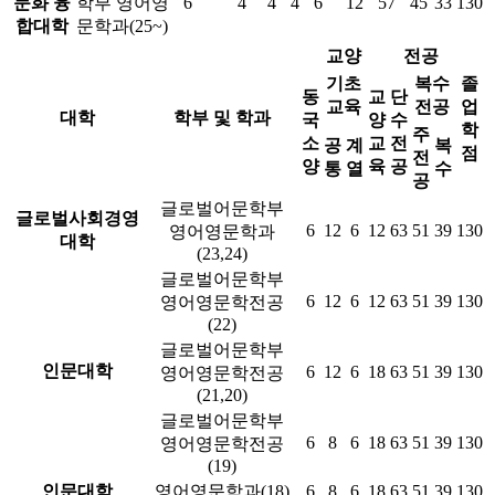
문화 융
학부 영어영
6
4
4
4
6
12
57
45
33
130
합대학
문학과(25~)
교양
전공
기초
복수
졸
동
교
단
교육
전공
업
대학
학부 및 학과
국
양
수
학
주
소
교
전
공
계
복
점
전
양
육
공
통
열
수
공
글로벌어문학부
글로벌사회경영
6
12
6
12
63
51
39
130
영어영문학과
대학
(23,24)
글로벌어문학부
6
12
6
12
63
51
39
130
영어영문학전공
(22)
글로벌어문학부
인문대학
6
12
6
18
63
51
39
130
영어영문학전공
(21,20)
글로벌어문학부
6
8
6
18
63
51
39
130
영어영문학전공
(19)
인문대학
영어영문학과(18)
6
8
6
18
63
51
39
130